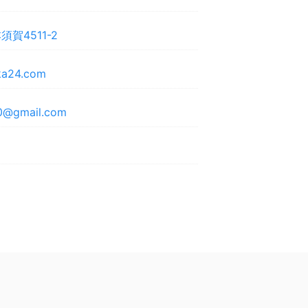
賀4511-2
uka24.com
00@gmail.com