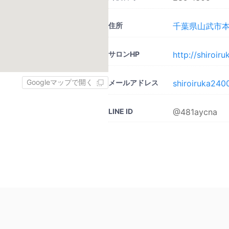
住所
千葉県山武市本須
サロンHP
http://shiroir
Googleマップで開く
メールアドレス
shiroiruka24
LINE ID
@481aycna