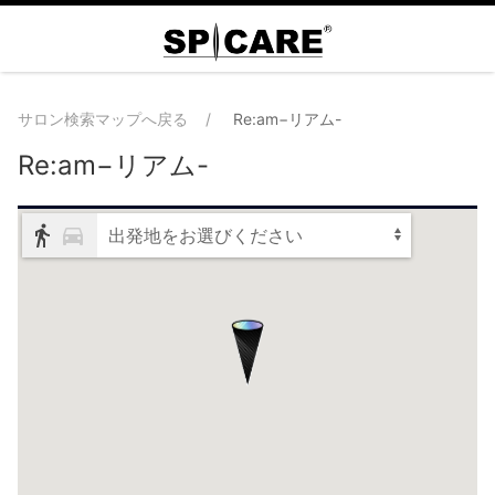
サロン検索マップへ戻る
Re:am−リアム-
Re:am−リアム-
出発地をお選びください