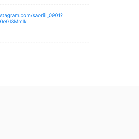
nstagram.com/saoriii_0901?
Z0eGI3Mmlk