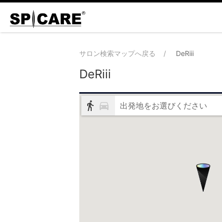
サロン検索マップへ戻る
DeRiii
DeRiii
出発地をお選びください