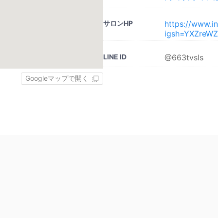
サロンHP
https://www.i
igsh=YXZreW
LINE ID
@663tvsls
Googleマップで開く