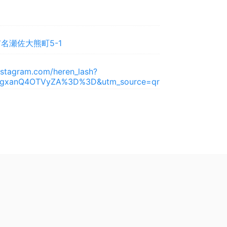
名瀬佐大熊町5-1
nstagram.com/heren_lash?
gxanQ4OTVyZA%3D%3D&utm_source=qr