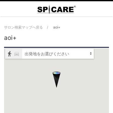
サロン検索マップへ戻る
aoi+
aoi+
出発地をお選びください