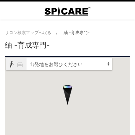
サロン検索マップへ戻る
紬 -育成専門-
紬 -育成専門-
出発地をお選びください