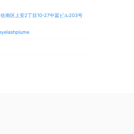
佐南区上安2丁目10-27中冨ビル203号
k/eyelashplume