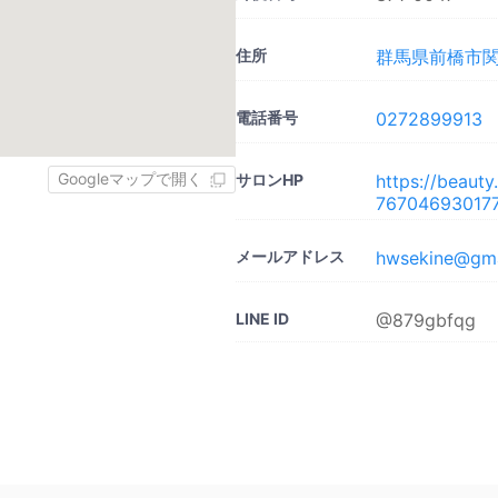
住所
群馬県前橋市関根
電話番号
0272899913
Googleマップで開く
サロンHP
https://beaut
767046930177
メールアドレス
hwsekine@gma
LINE ID
@879gbfqg