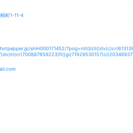
町1-11-4
y.hotpepper.jp/slnH000171452/?pog=mt(b)ti()dv(c)cr(613
)dv(m)cr(700887659223)fi()gi(71929530157)ci(20346
il.com