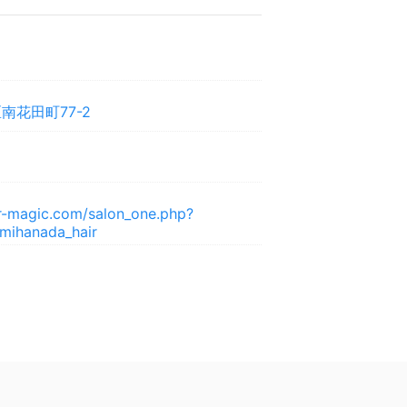
南花田町77-2
r-magic.com/salon_one.php?
mihanada_hair