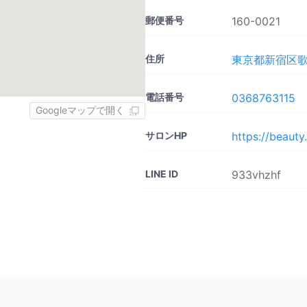
郵便番号
160-0021
住所
東京都新宿区歌舞
電話番号
0368763115
Googleマップで開く
サロンHP
https://beaut
LINE ID
933vhzhf