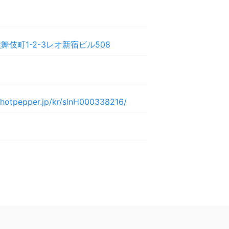
伎町1-2-3レオ新宿ビル508
y.hotpepper.jp/kr/slnH000338216/