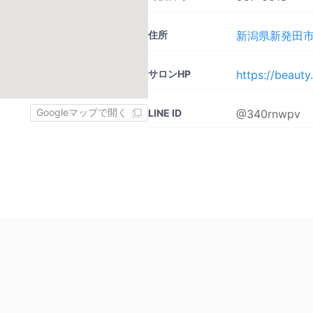
住所
新潟県新発田市
サロンHP
https://beaut
Googleマップで開く
LINE ID
@340rnwpv