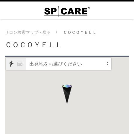
サロン検索マップへ戻る
ＣＯＣＯＹＥＬＬ
ＣＯＣＯＹＥＬＬ
出発地をお選びください