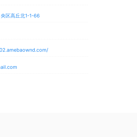
区高丘北1-1-66
i202.amebaownd.com/
ail.com