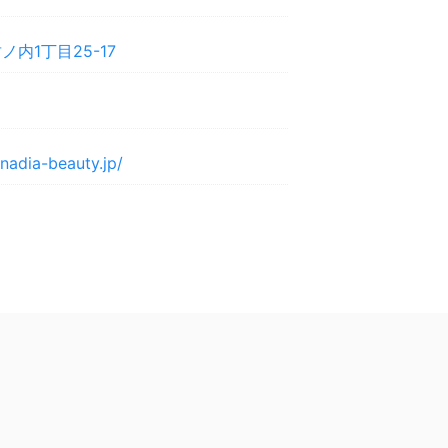
内1丁目25-17
nadia-beauty.jp/