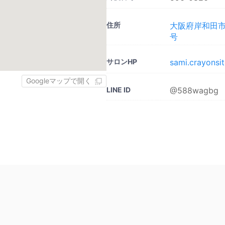
住所
大阪府岸和田市
号
サロンHP
sami.crayonsi
Googleマップで開く
LINE ID
@588wagbg