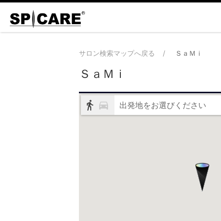
サロン検索マップへ戻る
ＳａＭｉ
ＳａＭｉ
出発地をお選びください