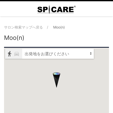
サロン検索マップへ戻る
Moo(n)
Moo(n)
出発地をお選びください