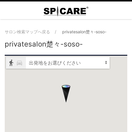
サロン検索マップへ戻る
privatesalon楚々-soso-
privatesalon楚々-soso-
出発地をお選びください