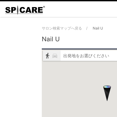
サロン検索マップへ戻る
Nail U
Nail U
出発地をお選びください