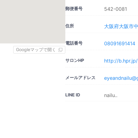
郵便番号
542-0081
住所
大阪府大阪市中央
電話番号
08091691414
Googleマップで開く
サロンHP
http://b.hpr.j
メールアドレス
eyeandnailu@
LINE ID
nailu..