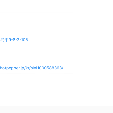
平9-8-2-105
y.hotpepper.jp/kr/slnH000588363/