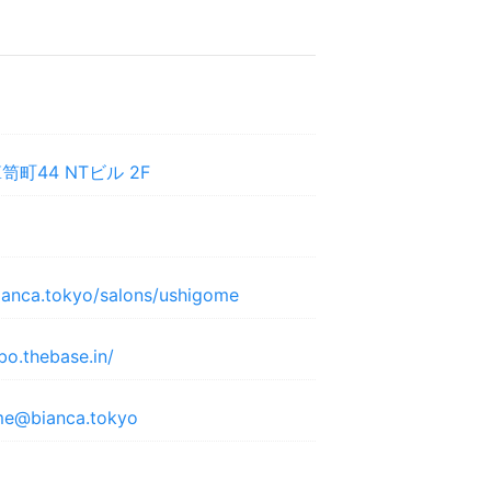
町44 NTビル 2F
ianca.tokyo/salons/ushigome
abo.thebase.in/
me@bianca.tokyo