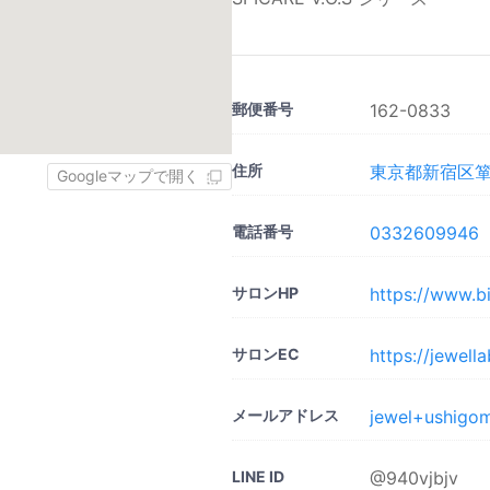
郵便番号
162-0833
住所
東京都新宿区箪笥
Googleマップで開く
電話番号
0332609946
サロンHP
https://www.b
サロンEC
https://jewell
メールアドレス
jewel+ushigo
LINE ID
@940vjbjv