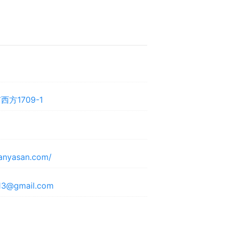
方1709-1
panyasan.com/
13@gmail.com