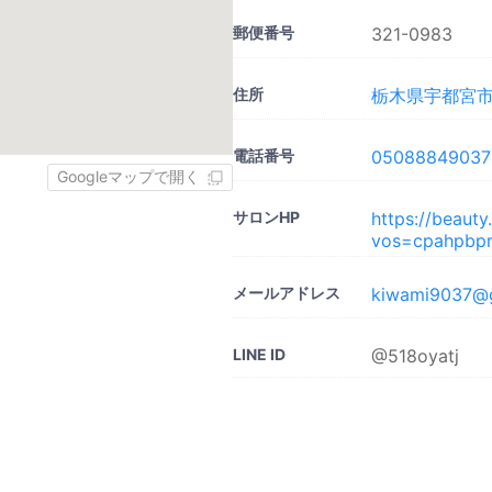
郵便番号
321-0983
住所
栃木県宇都宮市御
電話番号
05088849037
Googleマップで開く
サロンHP
https://beaut
vos=cpahpbpr
メールアドレス
kiwami9037@
LINE ID
@518oyatj