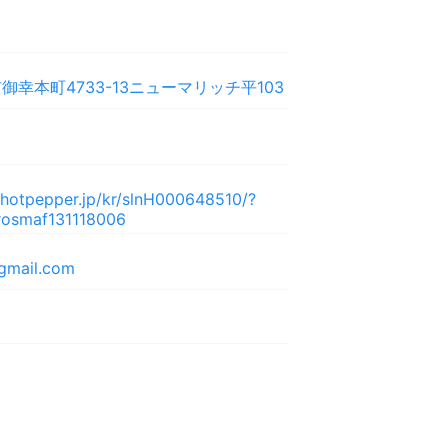
幸本町4733-13ニューマリッチ平103
y.hotpepper.jp/kr/slnH000648510/?
osmaf131118006
gmail.com