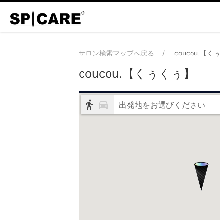
サロン検索マップへ戻る
coucou.【
coucou.【くぅくぅ】
出発地をお選びください