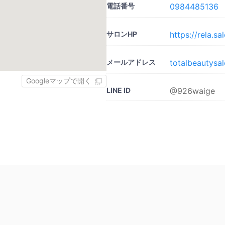
電話番号
0984485136
サロンHP
https://rela.sa
メールアドレス
totalbeautysa
Googleマップで開く
LINE ID
@926waige