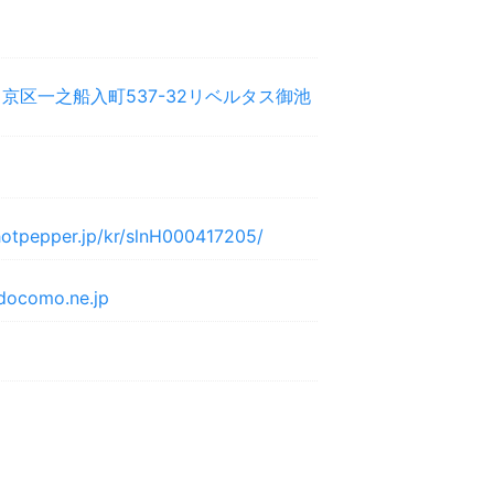
京区一之船入町537-32リベルタス御池
.hotpepper.jp/kr/slnH000417205/
docomo.ne.jp