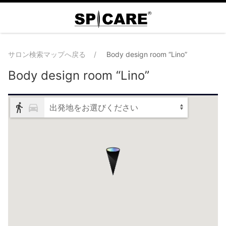
サロン検索マップへ戻る
Body design room “Lino”
Body design room “Lino”
出発地をお選びください