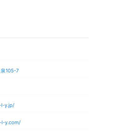
105-7
l-y.jp/
o-l-y.com/