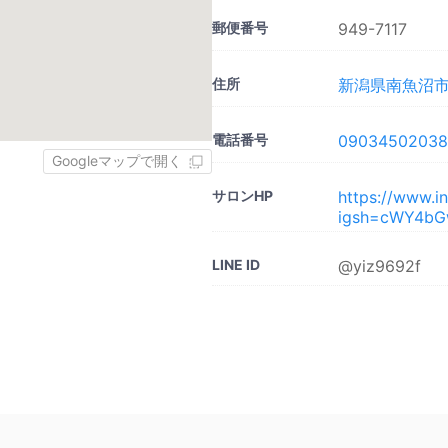
郵便番号
949-7117
住所
新潟県南魚沼市長
電話番号
09034502038
Googleマップで開く
サロンHP
https://www.i
igsh=cWY4bG
LINE ID
@yiz9692f