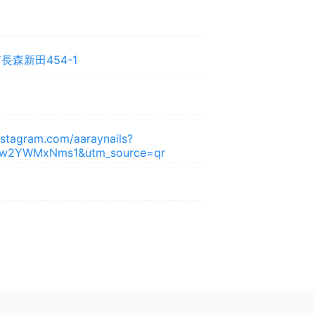
森新田454-1
nstagram.com/aaraynails?
w2YWMxNms1&utm_source=qr