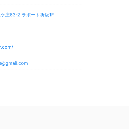
庄63-2 ラポート折坂1F
ir.com/
is@gmail.com