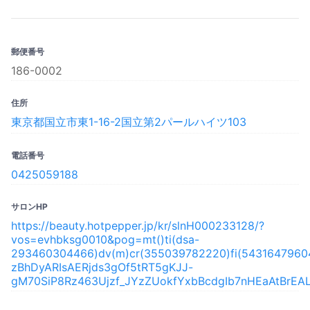
郵便番号
186-0002
住所
東京都国立市東1-16-2国立第2パールハイツ103
電話番号
0425059188
サロンHP
https://beauty.hotpepper.jp/kr/slnH000233128/?
vos=evhbksg0010&pog=mt()ti(dsa-
293460304466)dv(m)cr(355039782220)fi(54316479604
zBhDyARIsAERjds3gOf5tRT5gKJJ-
gM70SiP8Rz463Ujzf_JYzZUokfYxbBcdgIb7nHEaAtBrEAL