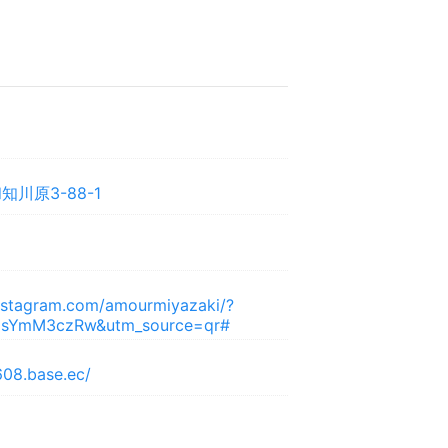
川原3-88-1
nstagram.com/amourmiyazaki/?
NsYmM3czRw&utm_source=qr#
608.base.ec/