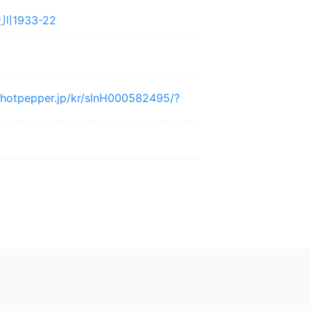
1933-22
y.hotpepper.jp/kr/slnH000582495/?