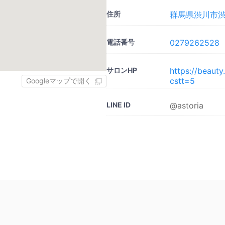
住所
群馬県渋川市渋川
電話番号
0279262528
サロンHP
https://beaut
cstt=5
Googleマップで開く
LINE ID
@astoria