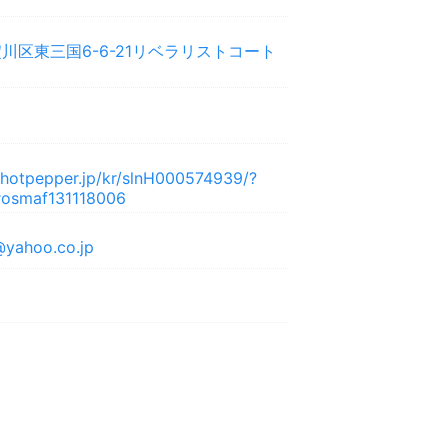
川区東三国6-6-21リベラリストコート
y.hotpepper.jp/kr/slnH000574939/?
osmaf131118006
@yahoo.co.jp