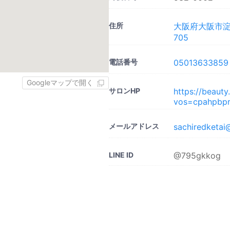
住所
大阪府大阪市淀
705
電話番号
05013633859
Googleマップで開く
サロンHP
https://beaut
vos=cpahpbpr
メールアドレス
sachiredketai
LINE ID
@795gkkog