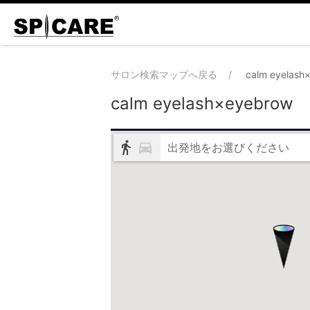
サロン検索マップへ戻る
calm eyelash
calm eyelash×eyebrow
出発地をお選びください