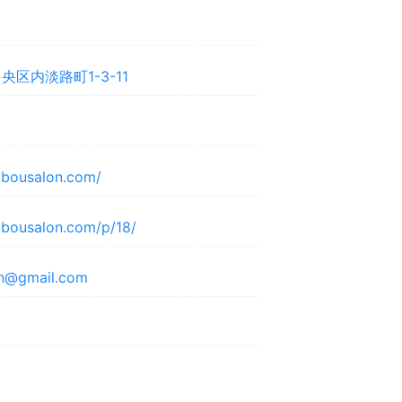
区内淡路町1-3-11
ibousalon.com/
ibousalon.com/p/18/
on@gmail.com