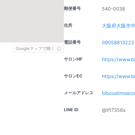
郵便番号
540-0038
住所
大阪府大阪市中央
電話番号
09058813223
Googleマップで開く
サロンHP
https://www.b
サロンEC
https://www.b
メールアドレス
bibouslimsar
LINE ID
@tfl7356s