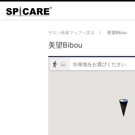
サロン検索マップへ戻る
美望Bibou
美望Bibou
出発地をお選びください