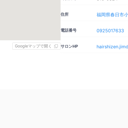
住所
福岡県春日市小倉
電話番号
0925017633
Googleマップで開く
サロンHP
hairshizen.ji