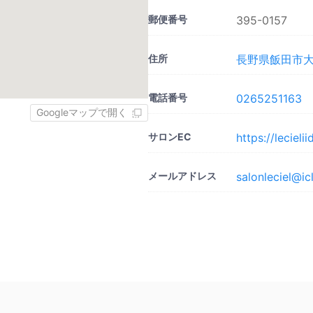
郵便番号
395-0157
住所
長野県飯田市大瀬
電話番号
0265251163
Googleマップで開く
サロンEC
https://lecieli
メールアドレス
salonleciel@i