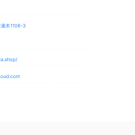
木1108-3
ida.shop/
cloud.com