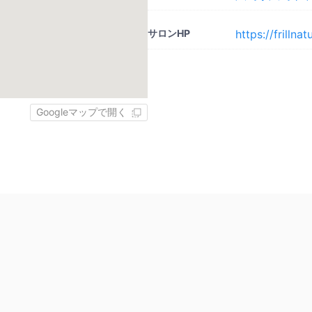
サロンHP
https://frillna
Googleマップで開く