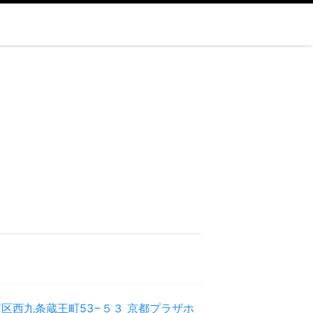
区西九条蔵王町53−５３ 京都プラザホ