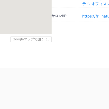
テル オフィス
サロンHP
https://frillna
Googleマップで開く