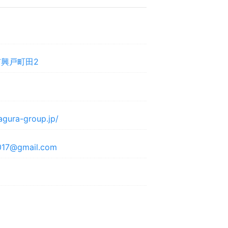
興戸町田2
agura-group.jp/
2017@gmail.com