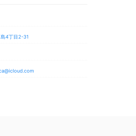
4丁目2-31
ica@icloud.com