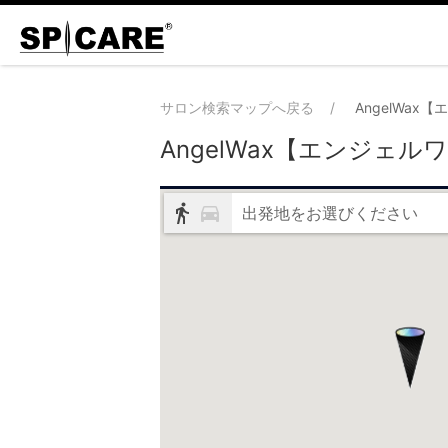
サロン検索マップへ戻る
AngelWa
AngelWax【エンジェ
出発地をお選びください