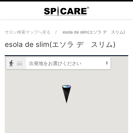
サロン検索マップへ戻る
esola de slim(エソラ デ スリム)
esola de slim(エソラ デ スリム)
出発地をお選びください