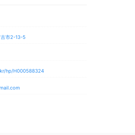
市2-13-5
jp/kr/hp/H000588324
mail.com