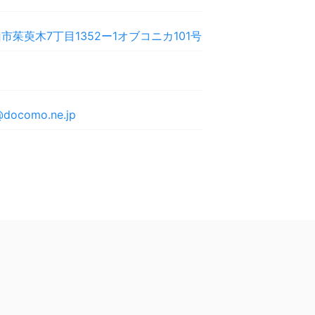
茱萸木7丁目1352ー1オブコニカ101号
@docomo.ne.jp