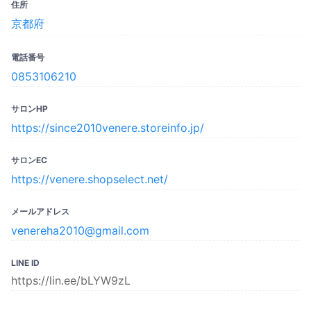
住所
京都府‎
電話番号
0853106210
サロンHP
https://since2010venere.storeinfo.jp/
サロンEC
https://venere.shopselect.net/
メールアドレス
venereha2010@gmail.com
LINE ID
https://lin.ee/bLYW9zL