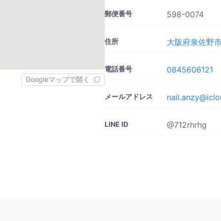
郵便番号
598-0074
住所
大阪府泉佐野市
電話番号
0845606121
Googleマップで開く
メールアドレス
nail.anzy@icl
LINE ID
@712rhrhg