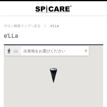
サロン検索マップへ戻る
e’LLa
e’LLa
出発地をお選びください