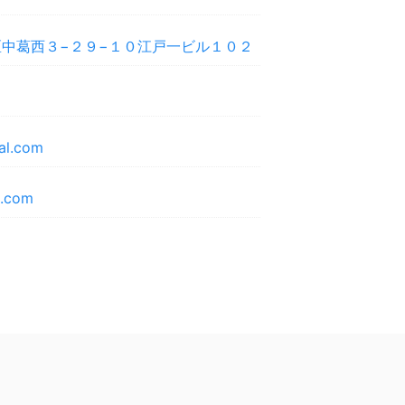
中葛西３−２９−１０江戸一ビル１０２
val.com
l.com