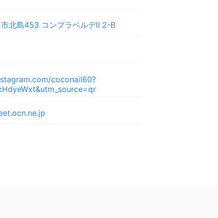
北島453 コンプラベルデⅡ 2-B
nstagram.com/coconail60?
ucHdyeWxt&utm_source=qr
et.ocn.ne.jp