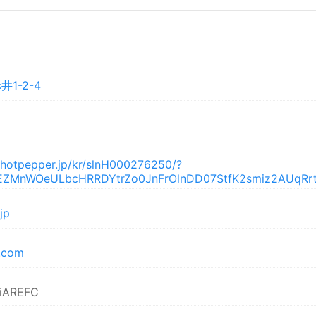
1-2-4
y.hotpepper.jp/kr/slnH000276250/?
ZEZMnWOeULbcHRRDYtrZo0JnFrOlnDD07StfK2smiz2AUqR
.jp
.com
/LiAREFC